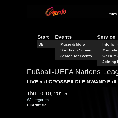
Skip
to
main
content
Start
Events
Service
DE
Music & More
Info for
Sports on Screen
Your sh
Search for events
Open mi
Joining 
Fußball-UEFA Nations L
LIVE auf GROSSBILDLEINWAND Full
Thu 10-10, 20:15
Wintergarten
Eintritt:
frei