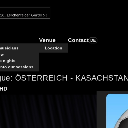
Venue
Contact
DE
 musicians
Location
ow
c nights
into our sessions
eague: ÖSTERREICH - KASACHSTA
 HD