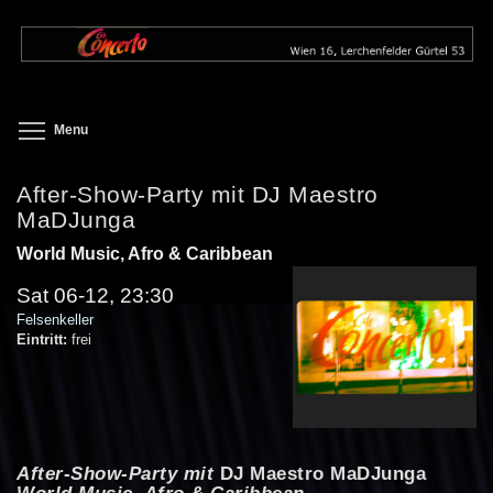
Skip
to
main
content
Toggle menu visibility
Menu
After-Show-Party mit DJ Maestro
MaDJunga
World Music, Afro & Caribbean
Sat 06-12, 23:30
Felsenkeller
Eintritt:
frei
After-Show-Party mit
DJ Maestro MaDJunga
World Music, Afro & Caribbean