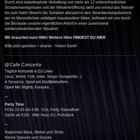
Durch eine katastrophale Verkettung von mehr als 12 unterschiedlichen
Schadensereignissen seit der Wiedereröffnung steht uns erneut das Wasser
bis zum Hals! Obwohl die Schäden allesamt in den Verantwortungsbereich
der im Wesentlichen untätigen Hausbesitzer fallen, befinden wir uns durch
die Blockade unserer eigentlichen Arbeit in einer zunehmend
existenzbedrohenden Situation.
Wir brauchen eure Hilfe! Weitere Infos
FINDEST DU HIER
Bitte jetzt spenden + sharen - Vielen Dank!
@Cafe Concerto
Täglich Konzerte & DJ Lines
(Jazz, World, Folk, Indie, Singer-Songwriter...)
& Sessions,
Sport am Großbildschirm
,
Open Mic Nights
, Karaoke...
...
Party Time
Fr/Sa 23:45 bis 4:00 - DJs, Party, Dancefloor
Sa/So ab 6:00 - After Hour, DJ, Frühstück
...
Regionale Biere, Weine und Shots.
Kleine Speisen und Snacks.