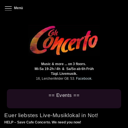
Direkt
zum
Toggle menu visibility
Menü
Inhalt
Music & more ... on 3 floors.
Mi-Sa 19-2h / 4h & Sa/So ab 6h Früh
Tägl. Livemusik.
16, Lerchenfelder Gtl. 53.
Facebook.
== Events ==
Euer liebstes Live-Musiklokal in Not!
HELP – Save Cafe Concerto. We need you now!