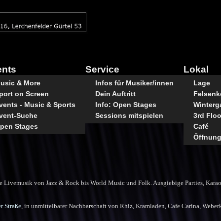
ents
Service
Lokal
usic & More
Infos für Musiker/innen
Lage
port on Screen
Dein Auftritt
Felsenke
vents - Music & Sports
Info: Open Stages
Winterg
vent-Suche
Sessions mitspielen
3rd Floo
pen Stages
Café
Öffnung
itige Livemusik von Jazz & Rock bis World Music und Folk. Ausgiebige Parties, K
er Straße
, in unmittelbarer Nachbarschaft von Rhiz, Kramladen, Cafe Carina, Weberk