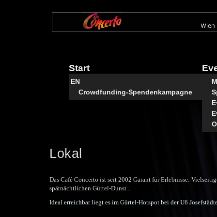
Direkt
zum
Inhalt
Start
Ev
EN
M
Crowdfunding-Spendenkampagne
S
E
E
O
Lokal
Das Café Concerto ist seit 2002 Garant für Erlebnisse: Vielse
spätnächtlichen Gürtel-Dunst...
Ideal erreichbar liegt es im Gürtel-Hotspot bei der U6 Josefstädt