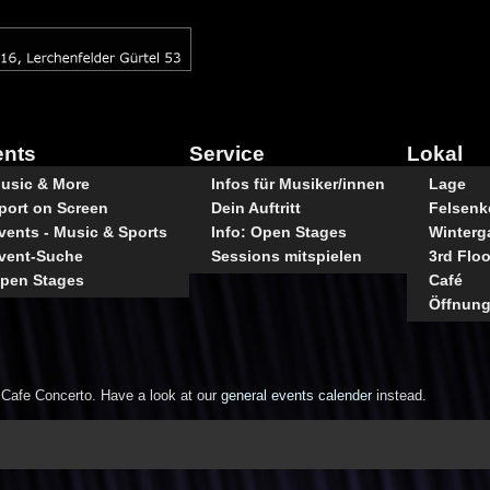
ents
Service
Lokal
usic & More
Infos für Musiker/innen
Lage
port on Screen
Dein Auftritt
Felsenke
vents - Music & Sports
Info: Open Stages
Winterg
vent-Suche
Sessions mitspielen
3rd Floo
pen Stages
Café
Öffnung
e Cafe Concerto. Have a look at our
general events calender
instead.