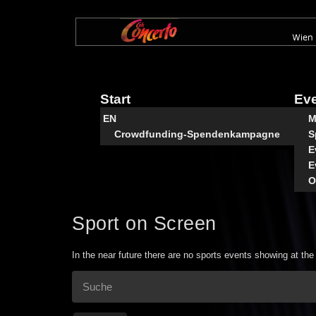
Direkt
zum
Inhalt
Start
Ev
EN
M
Crowdfunding-Spendenkampagne
S
E
E
O
Sport on Screen
In the near future there are no sports events showing at th
Suche