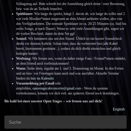
Schlagzeug auf. Bitte schreib bei der Anmeldung gleich deine / eure Besetzung,
bzw. was du an Technik brauchst.
Spieldauer:
Wie lange du spielst, hängt 1. davon ab, wie lange du willst und 2.
wie viele Musiker*innen insgesamt an dem Abend auftreten wollen, also von
den Verfügbarkeiten. Die normale Spieldauer ist ca. 20-25 Minuten (ca. fünf bis
sechs Songs, je nach Dauer). Wenn es sehr viele Anmeldungen gibt, sagen wir
dir vorher Bescheid, damit du dein Set ggf.
Sound:
Wir kümmern uns um den Sound. Üblich ist ein kurzer Soundcheck
direkt vor deinem Auftritt. Schau bitte, dass du vorbereitet bist (alle Kabel
bereit, Instrumente gestimmt...), sodass du dich direkt einstecken und gleich
loslegen kannst.
Werbung:
Wir freuen uns, wenn du daher einige Fans / Freund*innen einlädst,
an dem Abend auch vorbeizukommen!
Wann:
Siehe oben, regulär am 1. und 3. Donnerstag im Monat. In den Ferien
und an bzw. vor Feiertagen kann auch mal was ausfallen. Aktuelle Termine
findest du
hier im Kalender
.
Voranmeldung per Email
sehr
empfohlen,
openstagecafeconcerto@gmail.com
- Wenn du spontan
vorbeikommst, können wir dich evtl. am späteren Abend noch dranhängen.
Bis bald bei einer unserer Open Stages -- wir freuen uns auf dich!
English
Suche