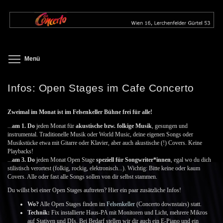
Direkt
zum
Inhalt
Toggle menu visibility
Menü
Infos: Open Stages im Cafe Concerto
Zweimal im Monat ist im Felsenkeller Bühne frei für alle!
...
am 1. Do
jeden Monat für
akustische bzw. folkige Musik
, gesungen und
instrumental. Traditionelle Musik oder World Music, deine eigenen Songs oder
Musikstücke etwa mit Gitarre oder Klavier, aber auch akustische (!) Covers. Keine
Playbacks!
...
am 3. Do
jeden Monat Open Stage
speziell für Songwriter*innen
, egal wo du dich
stilistisch verortest (folkig, rockig, elektronisch...). Wichtig: Bitte keine oder kaum
Covers. Alle oder fast alle Songs sollen von dir selbst stammen.
Du willst bei einer Open Stages auftreten? Hier ein paar zusätzliche Infos!
Wo?
Alle Open Stages finden im
Felsenkeller
(Concerto downstairs) statt.
Technik:
Fix installierte Haus-PA mit Monitoren und Licht, mehrere Mikros
auf Stativen und DIs. Bei Bedarf stellen wir dir auch ein E-Piano und ein