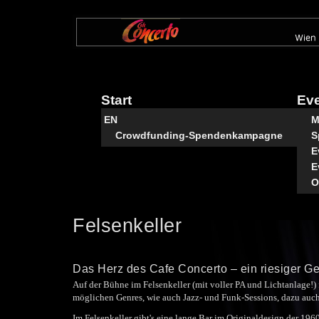
Direkt
zum
Inhalt
Start
Ev
EN
M
Crowdfunding-Spendenkampagne
S
E
E
O
Felsenkeller
Das Herz des Cafe Concerto – ein riesiger Ge
Auf der Bühne im Felsenkeller (mit voller PA und Lichtanlage!) 
möglichen Genres, wie auch Jazz- und Funk-Sessions, dazu auch
Im Felsenkeller gibt's eine lange Bar im Originaldesign der 196