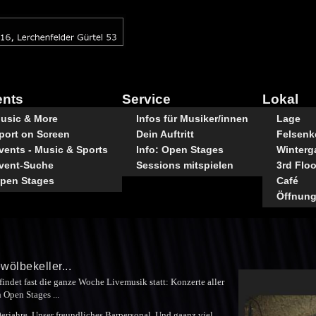
ents
Service
Lokal
usic & More
Infos für Musiker/innen
Lage
port on Screen
Dein Auftritt
Felsenke
vents - Music & Sports
Info: Open Stages
Winterg
vent-Suche
Sessions mitspielen
3rd Floo
pen Stages
Café
Öffnung
wölbekeller...
findet fast die ganze Woche Livemusik statt: Konzerte aller
 Open Stages ...
0erjahre. Unser freundliches Barpersonal. Und gaanz viel