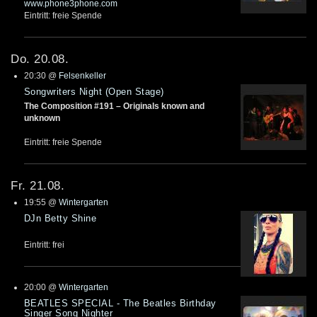
www.phone3phone.com
Eintritt: freie Spende
Do. 20.08.
20:30
@
Felsenkeller
Songwriters Night (Open Stage)
The Composition #191 – Originals known and
unknown
Eintritt: freie Spende
Fr. 21.08.
19:55
@
Wintergarten
DJn Betty Shine
Eintritt: frei
20:00
@
Wintergarten
BEATLES SPECIAL - The Beatles Birthday
Singer Song Nighter