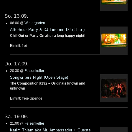
So. 13.09.
06:00
@
Wintergarten
Afterhour-Party & DJ-Line mit DJ (t.b.a.)
Chill Out or Party On after a long happy night!
Eintritt: frei
Do. 17.09.
20:30
@
Felsenkeller
Songwriters Night (Open Stage)
The Composition #192 – Originals known and
unknown
Eintritt: freie Spende
Sa. 19.09.
21:00
@
Felsenkeller
Karim Thiam aka Mr. Ambassador + Guests