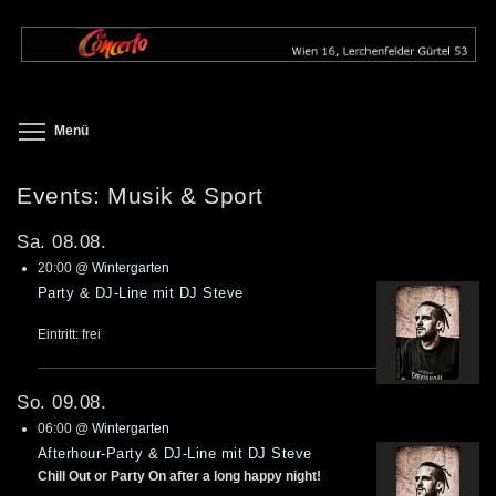
Direkt
zum
Inhalt
Toggle menu visibility
Menü
Events: Musik & Sport
Sa. 08.08.
20:00
@
Wintergarten
Party & DJ-Line mit DJ Steve
Eintritt: frei
So. 09.08.
06:00
@
Wintergarten
Afterhour-Party & DJ-Line mit DJ Steve
Chill Out or Party On after a long happy night!