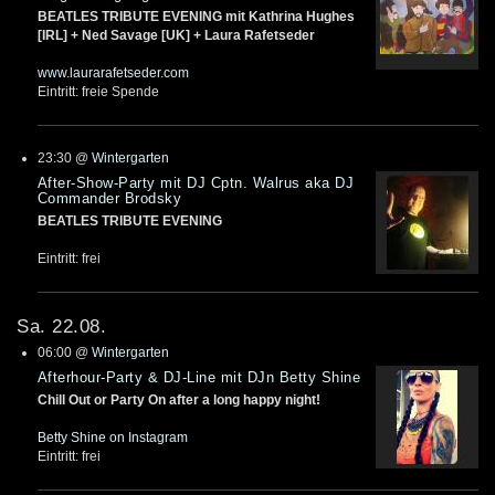
BEATLES TRIBUTE EVENING mit Kathrina Hughes
[IRL] + Ned Savage [UK] + Laura Rafetseder
www.laurarafetseder.com
Eintritt: freie Spende
23:30
@
Wintergarten
After-Show-Party mit DJ Cptn. Walrus aka DJ
Commander Brodsky
BEATLES TRIBUTE EVENING
Eintritt: frei
Sa. 22.08.
06:00
@
Wintergarten
Afterhour-Party & DJ-Line mit DJn Betty Shine
Chill Out or Party On after a long happy night!
Betty Shine on Instagram
Eintritt: frei