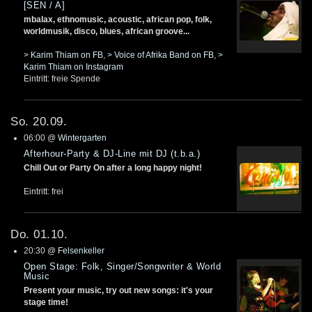
[SEN / A]
mbalax, ethnomusic, acoustic, african pop, folk,
worldmusik, disco, blues, african groove...
> Karim Thiam on FB
,
> Voice of Afrika Band on FB
,
>
Karim Thiam on Instagram
Eintritt: freie Spende
So. 20.09.
06:00
@
Wintergarten
Afterhour-Party & DJ-Line mit DJ (t.b.a.)
Chill Out or Party On after a long happy night!
Eintritt: frei
Do. 01.10.
20:30
@
Felsenkeller
Open Stage: Folk, Singer/Songwriter & World
Music
Present your music, try out new songs: it's your
stage time!