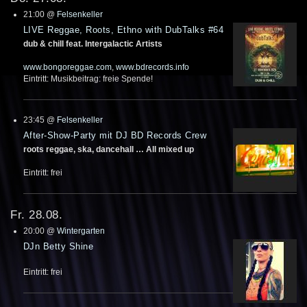
21:00
@
Felsenkeller
LIVE Reggae, Roots, Ethno with DubTalks #64
dub & chill feat. Intergalactic Artists
www.bongoreggae.com
,
www.bdrecords.info
Eintritt: Musikbeitrag: freie Spende!
23:45
@
Felsenkeller
After-Show-Party mit DJ BD Records Crew
roots reggae, ska, dancehall … All mixed up
Eintritt: frei
Fr. 28.08.
20:00
@
Wintergarten
DJn Betty Shine
Eintritt: frei