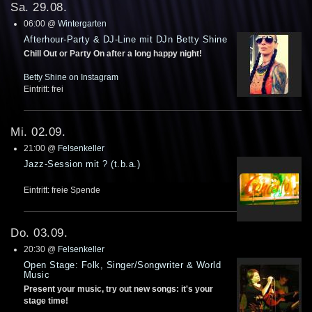
Sa. 29.08.
06:00
@
Wintergarten
Afterhour-Party & DJ-Line mit DJn Betty Shine
Chill Out or Party On after a long happy night!
Betty Shine on Instagram
Eintritt: frei
Mi. 02.09.
21:00
@
Felsenkeller
Jazz-Session mit ? (t.b.a.)
Eintritt: freie Spende
Do. 03.09.
20:30
@
Felsenkeller
Open Stage: Folk, Singer/Songwriter & World
Music
Present your music, try out new songs: it's your
stage time!