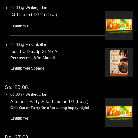
20:00
@
Wintergarten
DJ-Line mit DJ ? (t.b.a.)
Eintritt: frei
21:00
@
Felsenkeller
Ibou Ba Daradj [SEN / A]
Percussion - Afro Akustik
Eintritt: freie Spende
So. 23.08.
06:00
@
Wintergarten
Afterhour-Party & DJ-Line mit DJ (t.b.a.)
Chill Out or Party On after a long happy night!
Eintritt: frei
Do. 27.08.