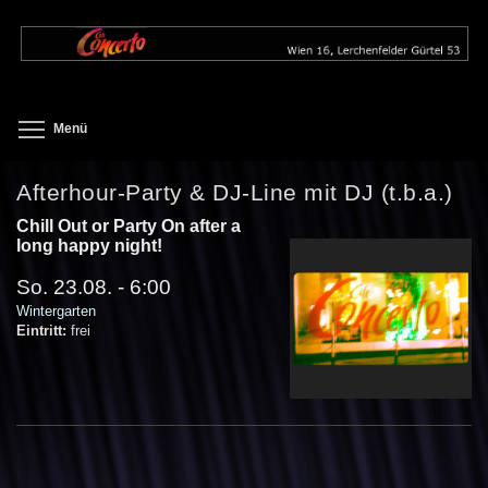
Direkt
zum
Inhalt
Toggle menu visibility
Menü
Afterhour-Party & DJ-Line mit DJ (t.b.a.)
Chill Out or Party On after a
long happy night!
So. 23.08. - 6:00
Wintergarten
Eintritt:
frei