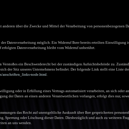
mit anderen über die Zwecke und Mittel der Verarbeitung von personenbezogenen Da
der Datenverarbeitung möglich. Ein Widerruf Ihrer bereits erteilten Einwilligung i
f erfolgten Datenverarbeitung bleibt vom Widerruf unberührt.
hen Verstoßes ein Beschwerderecht bei der zuständigen Aufsichtsbehörde zu. Zustän
sich der Sitz unseres Unternehmens befindet. Der folgende Link stellt eine Liste 
s/anschriften_links-node.html
.
illigung oder in Erfüllung eines Vertrags automatisiert verarbeiten, an sich oder an
ung der Daten an einen anderen Verantwortlichen verlangen, erfolgt dies nur, sowei
timmungen das Recht auf unentgeltliche Auskunft über Ihre gespeicherten persone
ung, Sperrung oder Löschung dieser Daten. Diesbezüglich und auch zu weiteren F
eiten an uns wenden.