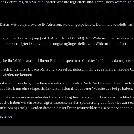
des Zeitraums, den Sie auf unserer Website registriert sind. Ihren Daten werden gelö
en, wie beispielsweise IP-Adressen, werden gespeichert. Der Inhalt verbleibt auf u
ge Ihrer Einwilligung (Art. 6 Abs. 1 lit. a DSGVO). Ein Widerruf Ihrer bereits erte
t bereits erfolgter Datenverarbeitungsvorgänge bleibt vom Widerruf unberührt.
 die Ihr Webbrowser auf Ihrem Endgerät speichert. Cookies helfen uns dabei, unser 
ach Ende Ihrer Browser-Sitzung von selbst gelöscht. Hingegen bleiben andere Cook
te wiederzuerkennen.
ies überwachen, einschränken oder unterbinden. Viele Webbrowser lassen sich so
ookies kann eine eingeschränkte Funktionalität unserer Website zur Folge haben.
nikationsvorgänge oder der Bereitstellung bestimmter, von Ihnen erwünschter Fun
Website haben wir ein berechtigtes Interesse an der Speicherung von Cookies zur tec
unktionen) erfolgt, werden diese in dieser Datenschutzerklärung separat behandelt.
agter.de