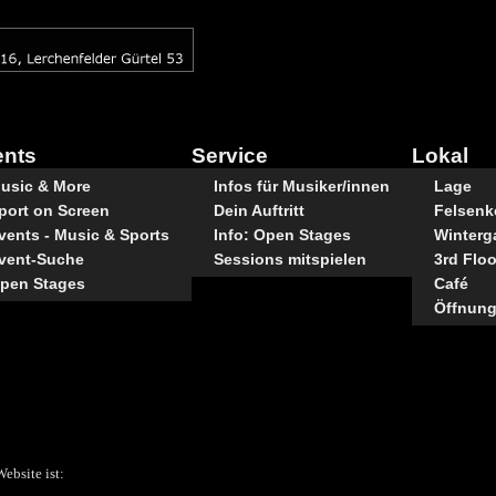
ents
Service
Lokal
usic & More
Infos für Musiker/innen
Lage
port on Screen
Dein Auftritt
Felsenke
vents - Music & Sports
Info: Open Stages
Winterg
vent-Suche
Sessions mitspielen
3rd Floo
pen Stages
Café
Öffnung
ebsite ist: