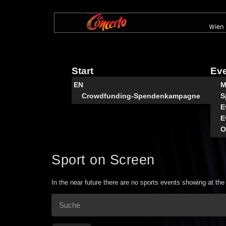
Direkt
zum
Inhalt
Start
Ev
EN
M
Crowdfunding-Spendenkampagne
S
E
E
O
Sport on Screen
In the near future there are no sports events showing at th
Suche