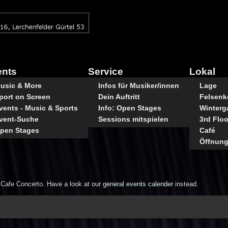
ents
Service
Lokal
usic & More
Infos für Musiker/innen
Lage
port on Screen
Dein Auftritt
Felsenke
vents - Music & Sports
Info: Open Stages
Winterg
vent-Suche
Sessions mitspielen
3rd Floo
pen Stages
Café
Öffnung
e Cafe Concerto. Have a look at our
general events calender
instead.