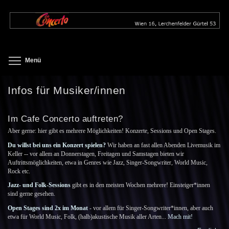
Direkt
zum
Inhalt
Toggle menu visibility
Menü
Infos für Musiker/innen
Im Cafe Concerto auftreten?
Aber gerne: hier gibt es mehrere Möglichkeiten! Konzerte, Sessions und Open Stages.
Du willst bei uns ein Konzert spielen?
Wir haben an fast allen Abenden Livemusik im
Keller -- vor allem an Donnerstagen, Freitagen und Samstagen bieten wir
Auftrittsmöglichkeiten, etwa in Genres wie Jazz, Singer-Songwriter, World Music,
Rock etc.
Jazz- und Folk-Sessions
gibt es in den meisten Wochen mehrere! Einsteiger*innen
sind gerne gesehen.
Open Stages sind 2x im Monat
- vor allem für Singer-Songwriter*innen, aber auch
etwa für World Music, Folk, (halb)akustische Musik aller Arten...
Mach mit!