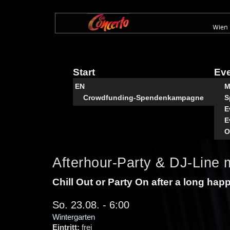
Direkt
zum
Inhalt
Start
Ev
EN
M
Crowdfunding-Spendenkampagne
S
E
E
O
Afterhour-Party & DJ-Line m
Chill Out or Party On after a long hap
So. 23.08. - 6:00
Wintergarten
Eintritt:
frei