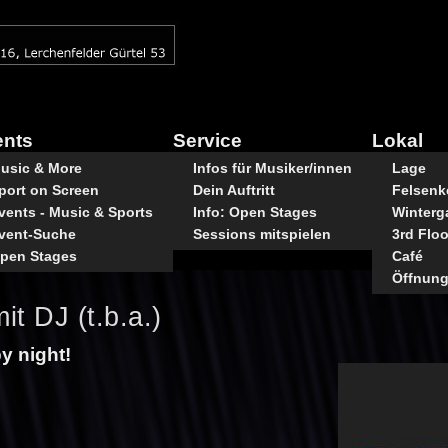
ents
Service
Lokal
usic & More
Infos für Musiker/innen
Lage
port on Screen
Dein Auftritt
Felsenke
vents - Music & Sports
Info: Open Stages
Winterg
vent-Suche
Sessions mitspielen
3rd Floo
pen Stages
Café
Öffnung
it DJ (t.b.a.)
py night!