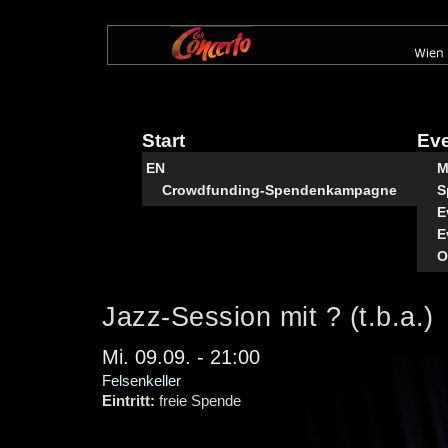
Direkt
zum
Inhalt
Start
Ev
EN
M
Crowdfunding-Spendenkampagne
S
E
E
O
Jazz-Session mit ? (t.b.a.)
Mi. 09.09. - 21:00
Felsenkeller
Eintritt:
freie Spende