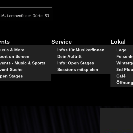
ents
Service
Lokal
usic & More
Infos für Musiker/innen
Lage
port on Screen
Dein Auftritt
Felsenke
vents - Music & Sports
Info: Open Stages
Winterg
vent-Suche
Sessions mitspielen
3rd Floo
pen Stages
Café
Öffnung