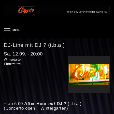
Direkt
zum
Inhalt
Toggle menu visibility
Menü
DJ-Line mit DJ ? (t.b.a.)
Sa. 12.09. - 20:00
Wintergarten
Eintritt:
frei
+ ab 6.00
After Hour
mit
DJ ?
(t.b.a.)
(Concerto oben = Wintergarten)