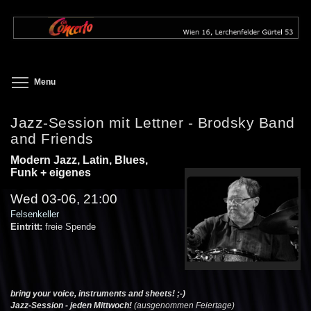
Skip
to
main
content
Toggle menu visibility
Menu
Jazz-Session mit Lettner - Brodsky Band
and Friends
Modern Jazz, Latin, Blues,
Funk + eigenes
Wed 03-06, 21:00
Felsenkeller
Eintritt:
freie Spende
bring your voice, instruments and sheets! ;-)
Jazz-Session - jeden Mittwoch!
(ausgenommen Feiertage)