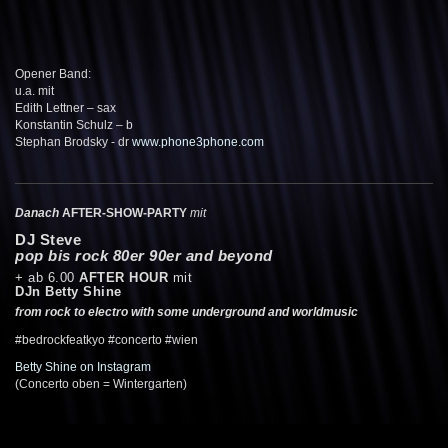
Opener Band:
u.a. mit
Edith Lettner – sax
Konstantin Schulz – b
Stephan Brodsky - dr
www.phone3phone.com
Danach
AFTER-SHOW-PARTY
mit
DJ Steve
pop bis rock 80er 90er and beyond
+ ab 6.00
AFTER HOUR
mit
DJn Betty Shine
from rock to electro with some underground and worldmusic
#bedrockfeatkyo #concerto #wien
Betty Shine on Instagram
(Concerto oben = Wintergarten)