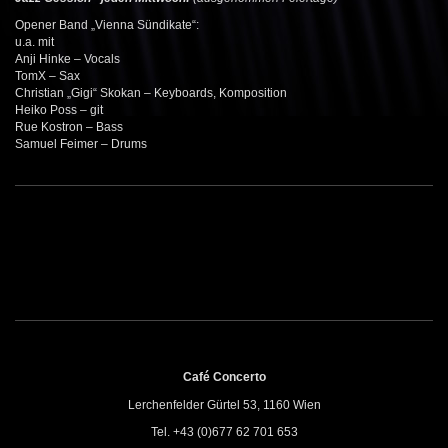
Opener Band
„Vienna Sündikate“
:
u.a. mit
Anji Hinke – Vocals
TomX – Sax
Christian „Gigi“ Skokan – Keyboards, Komposition
Heiko Poss – git
Rue Kostron – Bass
Samuel Feimer – Drums
Café Concerto
Lerchenfelder Gürtel 53, 1160 Wien
Tel. +43 (0)677 62 701 653