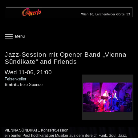
Skip
to
main
content
Toggle menu visibility
Menu
Jazz-Session mit Opener Band „Vienna
Sündikate“ and Friends
Wed 11-06, 21:00
Felsenkeller
Eintritt:
freie Spende
VIENNA SÜNDIKATE Konzert/Session
ein bunter Pool hochkarätiger Musiker aus dem Bereich Funk, Soul, Jazz,