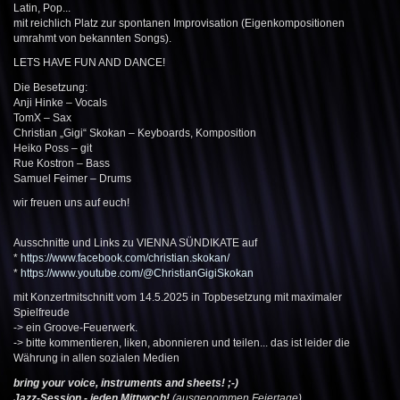
Latin, Pop...
mit reichlich Platz zur spontanen Improvisation (Eigenkompositionen
umrahmt von bekannten Songs).
LETS HAVE FUN AND DANCE!
Die Besetzung:
Anji Hinke – Vocals
TomX – Sax
Christian „Gigi“ Skokan – Keyboards, Komposition
Heiko Poss – git
Rue Kostron – Bass
Samuel Feimer – Drums
wir freuen uns auf euch!
Ausschnitte und Links zu VIENNA SÜNDIKATE auf
*
https://www.facebook.com/christian.skokan/
*
https://www.youtube.com/@ChristianGigiSkokan
mit Konzertmitschnitt vom 14.5.2025 in Topbesetzung mit maximaler
Spielfreude
-> ein Groove-Feuerwerk.
-> bitte kommentieren, liken, abonnieren und teilen... das ist leider die
Währung in allen sozialen Medien
bring your voice, instruments and sheets! ;-)
Jazz-Session - jeden Mittwoch!
(ausgenommen Feiertage)