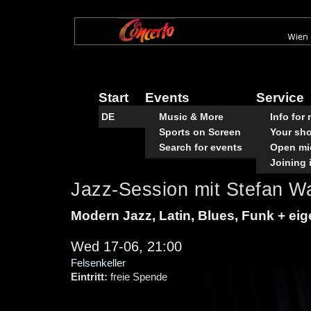
Skip
to
main
content
Start
Events
Service
DE
Music & More
Info for
Sports on Screen
Your sh
Search for events
Open mi
Joining 
Jazz-Session mit Stefan Wa
Modern Jazz, Latin, Blues, Funk + ei
Wed 17-06, 21:00
Felsenkeller
Eintritt:
freie Spende