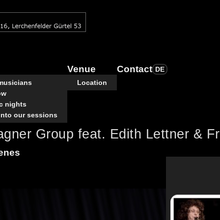
Venue
Contact
DE
 musicians
Location
ow
c nights
into our sessions
gner Group feat. Edith Lettner & F
genes