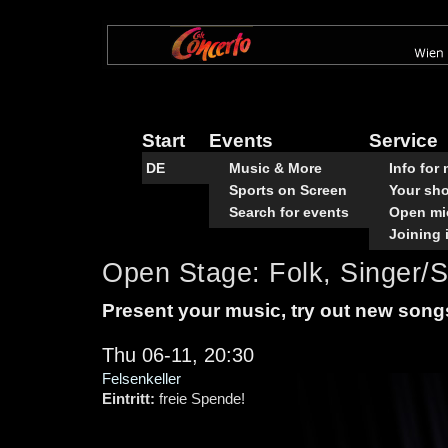
Skip
to
main
content
Start
Events
Service
DE
Music & More
Info for
Sports on Screen
Your sh
Search for events
Open mi
Joining 
Open Stage: Folk, Singer/
Present your music, try out new songs:
Thu 06-11, 20:30
Felsenkeller
Eintritt:
freie Spende!