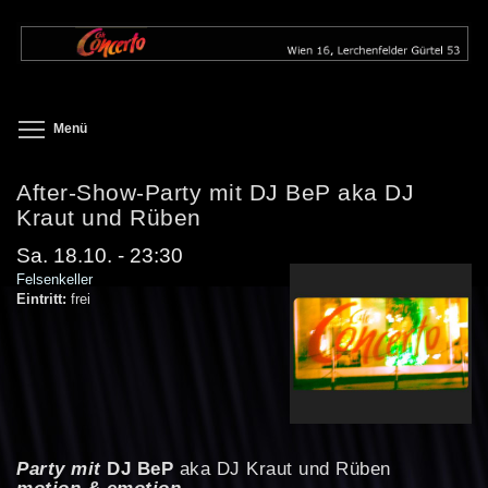
Direkt
zum
Inhalt
Toggle menu visibility
Menü
After-Show-Party mit DJ BeP aka DJ
Kraut und Rüben
Sa. 18.10. - 23:30
Felsenkeller
Eintritt:
frei
Party mit
DJ BeP
aka DJ Kraut und Rüben
motion & emotion