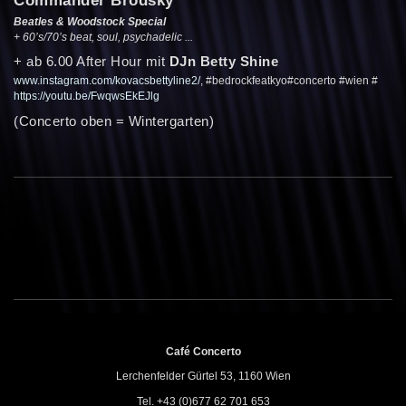
Beatles & Woodstock Special
+ 60’s/70’s beat, soul, psychadelic ...
+ ab 6.00 After Hour mit
DJn Betty Shine
www.instagram.com/kovacsbettyline2/
, #bedrockfeatkyo#concerto #wien #
https://youtu.be/FwqwsEkEJlg
(Concerto oben = Wintergarten)
Café Concerto
Lerchenfelder Gürtel 53, 1160 Wien
Tel. +43 (0)677 62 701 653