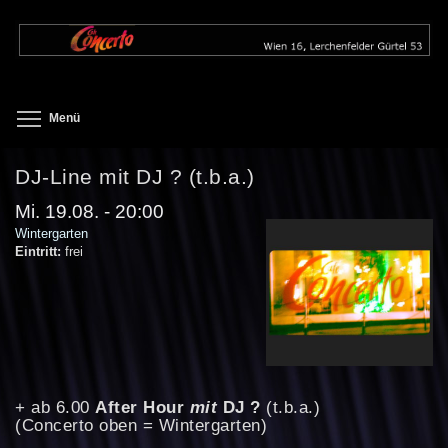
Direkt
zum
Inhalt
Toggle menu visibility
Menü
DJ-Line mit DJ ? (t.b.a.)
Mi. 19.08. - 20:00
Wintergarten
Eintritt:
frei
+ ab 6.00
After Hour
mit
DJ ?
(t.b.a.)
(Concerto oben = Wintergarten)