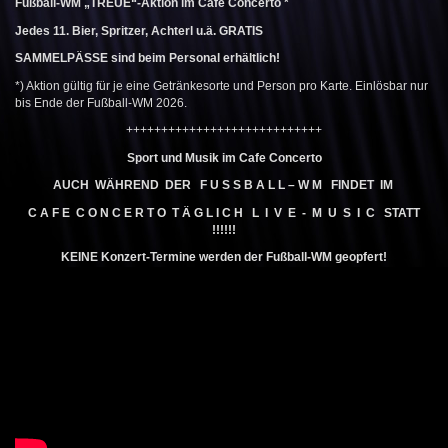
Fußball-WM „TREUE“-Aktion im Cafe Concerto *
Jedes 11. Bier, Spritzer, Achterl u.ä. GRATIS
SAMMELPÄSSE sind beim Personal erhältlich!
*) Aktion gültig für je eine Getränkesorte und Person pro Karte. Einlösbar nur
bis Ende der Fußball-WM 2026.
++++++++++++++++++++++++++++
Sport und Musik im Cafe Concerto
AUCH WÄHREND DER F U S S B A L L – W M
FINDET IM
C A F E C O N C E R T O T Ä G L I C H L I V E - M U S I C
STATT
!!!!!!
KEINE Konzert-Termine werden der Fußball-WM geopfert!