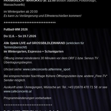
FRANKREICH - MAROKKO
(
B: 22:00
Boston Stadium, Foxborough,
Massachusetts
)
im Wintergarten ab 20:00
Es kann zu Verlängerung und Elfmeterschießen kommen!
++++++++++++++++++++++++++++++
Fußball-WM 2026
Do 11.6. – So 19.7.2026
Alle Spiele
LIVE auf GROSSBILDLEINWAND
(anklicken für
Terminübersicht!)
im Wintergarten, Espresso + Schanigarten
Öffnung immer mindestens 30 Minuten vor dem ORF 1 bzw. Servus TV
Übertragungsbeginn.
Uhrzeit siehe:
www.cafeconcerto.at/termine_sport
Bei entsprechender Nachfrage frühere Öffnungszeiten bzw. andere „Free-TV“
Sender möglich.
Auskunft unter / Anregungen, Wünsche an: Tel.
.:+43 (0)676 470 71 58
or see
www.cafeconcerto.at
Programmänderungen vorbehalten
++++++++++++++++++++++++++++