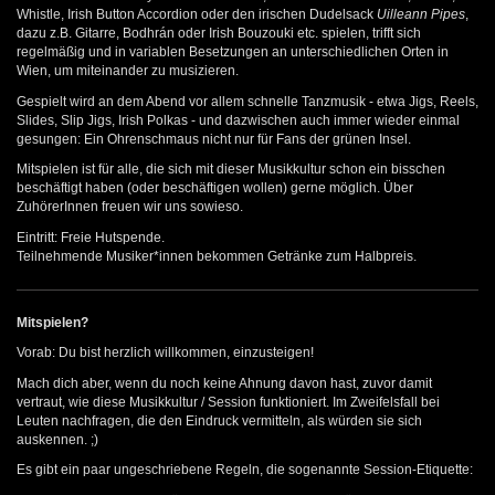
Whistle, Irish Button Accordion oder den irischen Dudelsack
Uilleann Pipes
,
dazu z.B. Gitarre, Bodhrán oder Irish Bouzouki etc. spielen, trifft sich
regelmäßig und in variablen Besetzungen an unterschiedlichen Orten in
Wien, um miteinander zu musizieren.
Gespielt wird an dem Abend vor allem schnelle Tanzmusik - etwa Jigs, Reels,
Slides, Slip Jigs, Irish Polkas - und dazwischen auch immer wieder einmal
gesungen: Ein Ohrenschmaus nicht nur für Fans der grünen Insel.
Mitspielen ist für alle, die sich mit dieser Musikkultur schon ein bisschen
beschäftigt haben (oder beschäftigen wollen) gerne möglich. Über
ZuhörerInnen freuen wir uns sowieso.
Eintritt: Freie Hutspende.
Teilnehmende Musiker*innen bekommen Getränke zum Halbpreis.
Mitspielen?
Vorab: Du bist herzlich willkommen, einzusteigen!
Mach dich aber, wenn du noch keine Ahnung davon hast, zuvor damit
vertraut, wie diese Musikkultur / Session funktioniert. Im Zweifelsfall bei
Leuten nachfragen, die den Eindruck vermitteln, als würden sie sich
auskennen. ;)
Es gibt ein paar ungeschriebene Regeln, die sogenannte Session-Etiquette: