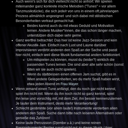
Auch wenn's sich für dich vielleicht nicht so anhört: Wir spielen
miteinander ganz konkrete irische Melodien ("Tunes" = vor allem
Tanzmusikstücke), die sich jede/r von uns in einem oft jahrelangen
Prozess allmählich angeeignet und sich dabei mit stilistischen
Besonderheiten vertraut gemacht hat.
Beides kannst auch du mit etwas Geduld und Motivation
lernen. Andere Musiker*innen, die das schon länger machen,
unterstützen dich dabei sehr gerne.
Ganz wertfrei betrachtet: Das hier ist keine Jazz-Session und kein
offener Akustik-Jam. Einfach nach Lust und Laune darüber
improvisieren verdirbt anderen den Spaß an der Sache und passt
hier nicht, einfach weil diese Musik fundamental anders funktioniert.
Um mitspielen zu können, musst du (leider?) wirklich die
passenden Tunes lernen. Die sind aber alle sehr schön (sonst
täten wir sie auch nicht spielen).
Wenn du stattdessen einen offenen Jam suchst, gibt es in
Wien andere Gelegenheiten, wo du mehr Spaß haben wirst,
etwa jeden Abend im
Frau Mayer
.
Wenn jemand einen Tune anfängt, den du noch gar nicht kennst,
spiel ihn nicht mit. Wenn du ihn noch nicht so ganz kennst, spiel
ihn leise und vorsichtig mit, mit dem Ziel, ihn besser kennenzulernen.
Je lauter dein Instrument, desto mehr Verantwortung!
Schlecht gestimmte (vor allem laute!) Instrumente verderben allen
anderen den Spaß. Suche dann bitte nach leiseren Alternativen oder
genieße das Zuhören!
Keine laute Percussion (Djembe u.ä.) und keine reinen
Bassinstrumente! Beides passt nicht gut zu dieser Musik / ihrer