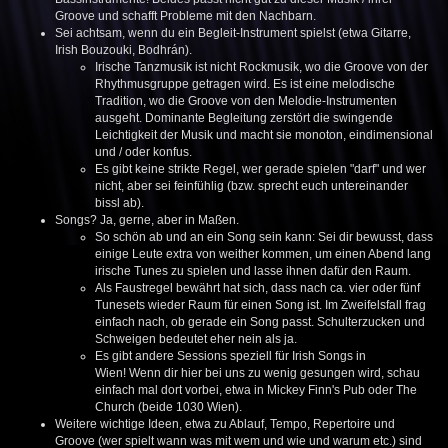
Groove und schafft Probleme mit den Nachbarn.
Sei achtsam, wenn du ein Begleit-Instrument spielst (etwa Gitarre,
Irish Bouzouki, Bodhrán).
Irische Tanzmusik ist nicht Rockmusik, wo die Groove von der
Rhythmusgruppe getragen wird. Es ist eine melodische
Tradition, wo die Groove von den Melodie-Instrumenten
ausgeht. Dominante Begleitung zerstört die swingende
Leichtigkeit der Musik und macht sie monoton, eindimensional
und / oder konfus.
Es gibt keine strikte Regel, wer gerade spielen "darf" und wer
nicht, aber sei feinfühlig (bzw. sprecht euch untereinander
bissl ab).
Songs? Ja, gerne, aber in Maßen.
So schön ab und an ein Song sein kann: Sei dir bewusst, dass
einige Leute extra von weither kommen, um einen Abend lang
irische Tunes zu spielen und lasse ihnen dafür den Raum.
Als Faustregel bewährt hat sich, dass nach ca. vier oder fünf
Tunesets wieder Raum für einen Song ist. Im Zweifelsfall frag
einfach nach, ob gerade ein Song passt. Schulterzucken und
Schweigen bedeutet eher nein als ja.
Es gibt andere Sessions speziell für Irish Songs in
Wien! Wenn dir hier bei uns zu wenig gesungen wird, schau
einfach mal dort vorbei, etwa in Mickey Finn's Pub oder The
Church (beide 1030 Wien).
Weitere wichtige Ideen, etwa zu Ablauf, Tempo, Repertoire und
Groove (wer spielt wann was mit wem und wie und warum etc.) sind