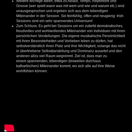
Weitere wichtige Ideen, etwa zu Ablauf, Tempo, Repertoire und
Groove (wer spielt wann was mit wem und wie und warum etc.) sind
unausgesprochen und ergeben sich aus dem lebendigen
Miteinander in der Session. Sei feinfühlig, offen und neugierig: Irish
Sessions sind ein sehr spannendes Universum!
Zum Schluss: Es geht bei Sessions um ein zutiefst demokratisches,
freudvolles und wohlwollendes Miteinander von Individuen mit ihren
persönlichen Vorstellungen. Die eigene musikalische Persönlichkeit
mit ihren Besonderheiten und Vorlieben leben zu dürfen, hat
selbstverständlich ihren Platz und ihre Wichtigkeit, solange das nicht
in übertriebene Selbstdarstellung und Dominanz ausartet und den
anderen allzu viel Raum wegnimmt. Ziel ist, dass man zu
einem spannenden, lebendigen (bisweilen durchaus
kathartischen) Miteinander kommt, wo sich alle auf ihre Weise
wohlfühlen können.