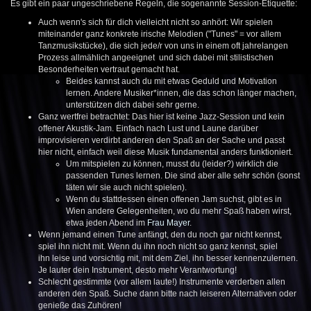
Es gibt ein paar ungeschriebene Regeln, die sogenannte Session-Etiquette:
Auch wenn's sich für dich vielleicht nicht so anhört: Wir spielen
miteinander ganz konkrete irische Melodien ("Tunes" = vor allem
Tanzmusikstücke), die sich jede/r von uns in einem oft jahrelangen
Prozess allmählich angeeignet und sich dabei mit stilistischen
Besonderheiten vertraut gemacht hat.
Beides kannst auch du mit etwas Geduld und Motivation
lernen. Andere Musiker*innen, die das schon länger machen,
unterstützen dich dabei sehr gerne.
Ganz wertfrei betrachtet: Das hier ist keine Jazz-Session und kein
offener Akustik-Jam. Einfach nach Lust und Laune darüber
improvisieren verdirbt anderen den Spaß an der Sache und passt
hier nicht, einfach weil diese Musik fundamental anders funktioniert.
Um mitspielen zu können, musst du (leider?) wirklich die
passenden Tunes lernen. Die sind aber alle sehr schön (sonst
täten wir sie auch nicht spielen).
Wenn du stattdessen einen offenen Jam suchst, gibt es in
Wien andere Gelegenheiten, wo du mehr Spaß haben wirst,
etwa jeden Abend im
Frau Mayer
.
Wenn jemand einen Tune anfängt, den du noch gar nicht kennst,
spiel ihn nicht mit. Wenn du ihn noch nicht so ganz kennst, spiel
ihn leise und vorsichtig mit, mit dem Ziel, ihn besser kennenzulernen.
Je lauter dein Instrument, desto mehr Verantwortung!
Schlecht gestimmte (vor allem laute!) Instrumente verderben allen
anderen den Spaß. Suche dann bitte nach leiseren Alternativen oder
genieße das Zuhören!