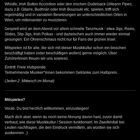
Whistle, Irish Button Accordion oder den irischen Dudelsack
Uilleann Pipes
,
dazu z.B. Gitarre, Bodhrán oder Irish Bouzouki etc. spielen, trifft sich
regelmäßig und in variablen Besetzungen an unterschiedlichen Orten in
Wien, um miteinander zu musizieren.
Gespielt wird an dem Abend vor allem schnelle Tanzmusik - etwa Jigs, Reels,
Slides, Slip Jigs, Irish Polkas - und dazwischen auch immer wieder einmal
gesungen: Ein Ohrenschmaus nicht nur für Fans der grünen Insel.
Mitspielen ist für alle, die sich mit dieser Musikkultur schon ein bisschen
beschäftigt haben (oder beschäftigen wollen) gerne möglich. Über
ZuhörerInnen freuen wir uns sowieso.
Eintritt: Freie Hutspende.
Teilnehmende Musiker*innen bekommen Getränke zum Halbpreis.
(Jeden 2. Mittwoch im Monat)
Mitspielen?
Vorab: Du bist herzlich willkommen, einzusteigen!
Mach dich aber, wenn du noch keine Ahnung davon hast, zuvor damit
vertraut, wie diese Musikkultur / Session funktioniert. Im Zweifelsfall bei
Leuten nachfragen, die den Eindruck vermitteln, als würden sie sich
auskennen. ;)