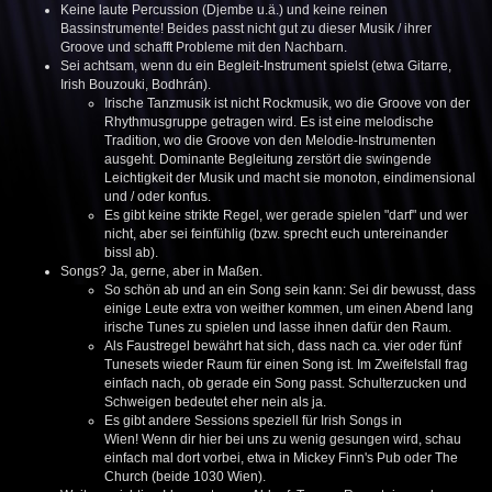
Keine laute Percussion (Djembe u.ä.) und keine reinen
Bassinstrumente! Beides passt nicht gut zu dieser Musik / ihrer
Groove und schafft Probleme mit den Nachbarn.
Sei achtsam, wenn du ein Begleit-Instrument spielst (etwa Gitarre,
Irish Bouzouki, Bodhrán).
Irische Tanzmusik ist nicht Rockmusik, wo die Groove von der
Rhythmusgruppe getragen wird. Es ist eine melodische
Tradition, wo die Groove von den Melodie-Instrumenten
ausgeht. Dominante Begleitung zerstört die swingende
Leichtigkeit der Musik und macht sie monoton, eindimensional
und / oder konfus.
Es gibt keine strikte Regel, wer gerade spielen "darf" und wer
nicht, aber sei feinfühlig (bzw. sprecht euch untereinander
bissl ab).
Songs? Ja, gerne, aber in Maßen.
So schön ab und an ein Song sein kann: Sei dir bewusst, dass
einige Leute extra von weither kommen, um einen Abend lang
irische Tunes zu spielen und lasse ihnen dafür den Raum.
Als Faustregel bewährt hat sich, dass nach ca. vier oder fünf
Tunesets wieder Raum für einen Song ist. Im Zweifelsfall frag
einfach nach, ob gerade ein Song passt. Schulterzucken und
Schweigen bedeutet eher nein als ja.
Es gibt andere Sessions speziell für Irish Songs in
Wien! Wenn dir hier bei uns zu wenig gesungen wird, schau
einfach mal dort vorbei, etwa in Mickey Finn's Pub oder The
Church (beide 1030 Wien).