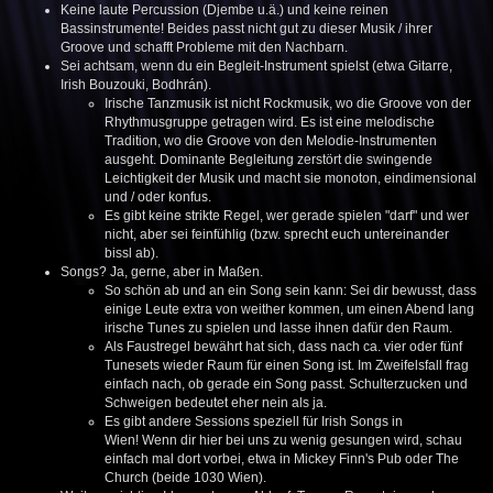
Keine laute Percussion (Djembe u.ä.) und keine reinen
Bassinstrumente! Beides passt nicht gut zu dieser Musik / ihrer
Groove und schafft Probleme mit den Nachbarn.
Sei achtsam, wenn du ein Begleit-Instrument spielst (etwa Gitarre,
Irish Bouzouki, Bodhrán).
Irische Tanzmusik ist nicht Rockmusik, wo die Groove von der
Rhythmusgruppe getragen wird. Es ist eine melodische
Tradition, wo die Groove von den Melodie-Instrumenten
ausgeht. Dominante Begleitung zerstört die swingende
Leichtigkeit der Musik und macht sie monoton, eindimensional
und / oder konfus.
Es gibt keine strikte Regel, wer gerade spielen "darf" und wer
nicht, aber sei feinfühlig (bzw. sprecht euch untereinander
bissl ab).
Songs? Ja, gerne, aber in Maßen.
So schön ab und an ein Song sein kann: Sei dir bewusst, dass
einige Leute extra von weither kommen, um einen Abend lang
irische Tunes zu spielen und lasse ihnen dafür den Raum.
Als Faustregel bewährt hat sich, dass nach ca. vier oder fünf
Tunesets wieder Raum für einen Song ist. Im Zweifelsfall frag
einfach nach, ob gerade ein Song passt. Schulterzucken und
Schweigen bedeutet eher nein als ja.
Es gibt andere Sessions speziell für Irish Songs in
Wien! Wenn dir hier bei uns zu wenig gesungen wird, schau
einfach mal dort vorbei, etwa in Mickey Finn's Pub oder The
Church (beide 1030 Wien).