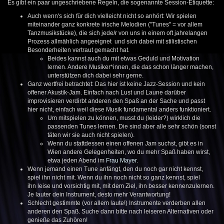
Es gibt ein paar ungeschriebene Regeln, die sogenannte Session-Etiquette:
Auch wenn's sich für dich vielleicht nicht so anhört: Wir spielen
miteinander ganz konkrete irische Melodien ("Tunes" = vor allem
Tanzmusikstücke), die sich jede/r von uns in einem oft jahrelangen
Prozess allmählich angeeignet und sich dabei mit stilistischen
Besonderheiten vertraut gemacht hat.
Beides kannst auch du mit etwas Geduld und Motivation
lernen. Andere Musiker*innen, die das schon länger machen,
unterstützen dich dabei sehr gerne.
Ganz wertfrei betrachtet: Das hier ist keine Jazz-Session und kein
offener Akustik-Jam. Einfach nach Lust und Laune darüber
improvisieren verdirbt anderen den Spaß an der Sache und passt
hier nicht, einfach weil diese Musik fundamental anders funktioniert.
Um mitspielen zu können, musst du (leider?) wirklich die
passenden Tunes lernen. Die sind aber alle sehr schön (sonst
täten wir sie auch nicht spielen).
Wenn du stattdessen einen offenen Jam suchst, gibt es in
Wien andere Gelegenheiten, wo du mehr Spaß haben wirst,
etwa jeden Abend im
Frau Mayer
.
Wenn jemand einen Tune anfängt, den du noch gar nicht kennst,
spiel ihn nicht mit. Wenn du ihn noch nicht so ganz kennst, spiel
ihn leise und vorsichtig mit, mit dem Ziel, ihn besser kennenzulernen.
Je lauter dein Instrument, desto mehr Verantwortung!
Schlecht gestimmte (vor allem laute!) Instrumente verderben allen
anderen den Spaß. Suche dann bitte nach leiseren Alternativen oder
genieße das Zuhören!