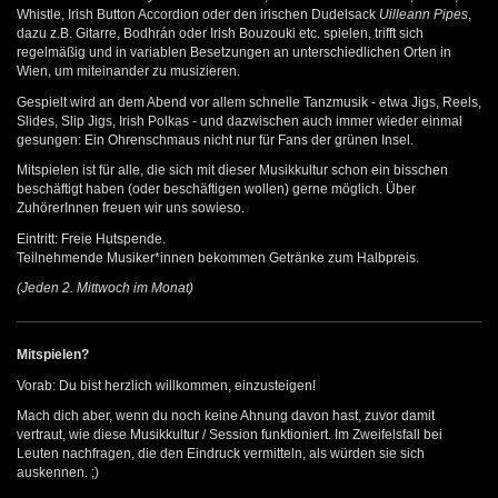
Whistle, Irish Button Accordion oder den irischen Dudelsack
Uilleann Pipes
,
dazu z.B. Gitarre, Bodhrán oder Irish Bouzouki etc. spielen, trifft sich
regelmäßig und in variablen Besetzungen an unterschiedlichen Orten in
Wien, um miteinander zu musizieren.
Gespielt wird an dem Abend vor allem schnelle Tanzmusik - etwa Jigs, Reels,
Slides, Slip Jigs, Irish Polkas - und dazwischen auch immer wieder einmal
gesungen: Ein Ohrenschmaus nicht nur für Fans der grünen Insel.
Mitspielen ist für alle, die sich mit dieser Musikkultur schon ein bisschen
beschäftigt haben (oder beschäftigen wollen) gerne möglich. Über
ZuhörerInnen freuen wir uns sowieso.
Eintritt: Freie Hutspende.
Teilnehmende Musiker*innen bekommen Getränke zum Halbpreis.
(Jeden 2. Mittwoch im Monat)
Mitspielen?
Vorab: Du bist herzlich willkommen, einzusteigen!
Mach dich aber, wenn du noch keine Ahnung davon hast, zuvor damit
vertraut, wie diese Musikkultur / Session funktioniert. Im Zweifelsfall bei
Leuten nachfragen, die den Eindruck vermitteln, als würden sie sich
auskennen. ;)