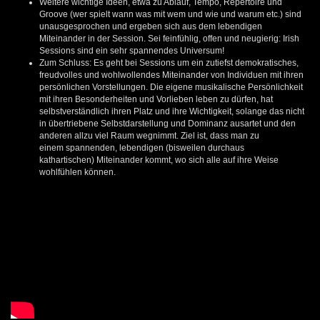
Weitere wichtige Ideen, etwa zu Ablauf, Tempo, Repertoire und
Groove (wer spielt wann was mit wem und wie und warum etc.) sind
unausgesprochen und ergeben sich aus dem lebendigen
Miteinander in der Session. Sei feinfühlig, offen und neugierig: Irish
Sessions sind ein sehr spannendes Universum!
Zum Schluss: Es geht bei Sessions um ein zutiefst demokratisches,
freudvolles und wohlwollendes Miteinander von Individuen mit ihren
persönlichen Vorstellungen. Die eigene musikalische Persönlichkeit
mit ihren Besonderheiten und Vorlieben leben zu dürfen, hat
selbstverständlich ihren Platz und ihre Wichtigkeit, solange das nicht
in übertriebene Selbstdarstellung und Dominanz ausartet und den
anderen allzu viel Raum wegnimmt. Ziel ist, dass man zu
einem spannenden, lebendigen (bisweilen durchaus
kathartischen) Miteinander kommt, wo sich alle auf ihre Weise
wohlfühlen können.