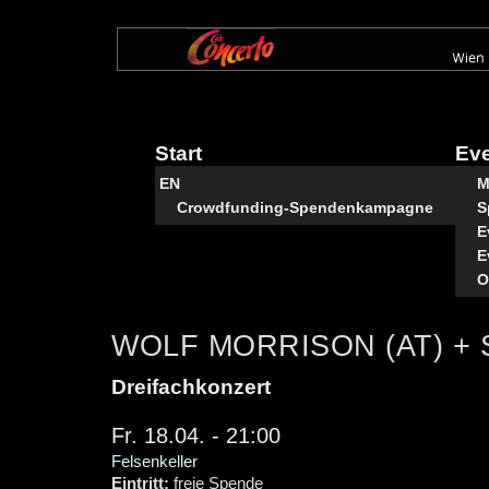
Direkt
zum
Inhalt
Start
Ev
EN
M
Crowdfunding-Spendenkampagne
S
E
E
O
WOLF MORRISON (AT) + S
Dreifachkonzert
Fr. 18.04. - 21:00
Felsenkeller
Eintritt:
freie Spende