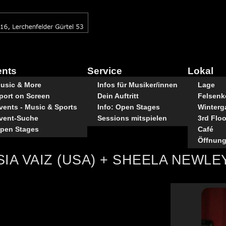
ents
Service
Lokal
usic & More
Infos für Musiker/innen
Lage
port on Screen
Dein Auftritt
Felsenke
vents - Music & Sports
Info: Open Stages
Winterg
vent-Suche
Sessions mitspielen
3rd Floo
pen Stages
Café
Öffnung
IA VAIZ (USA) + SHEELA NEWLE