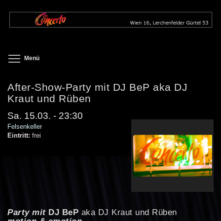
Direkt
zum
Inhalt
Toggle menu visibility
Menü
After-Show-Party mit DJ BeP aka DJ
Kraut und Rüben
Sa. 15.03. - 23:30
Felsenkeller
Eintritt:
frei
Party mit
DJ BeP
aka DJ Kraut und Rüben
motion & emotion