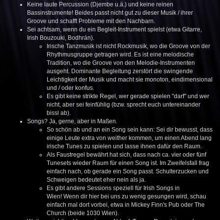
Keine laute Percussion (Djembe u.ä.) und keine reinen
Bassinstrumente! Beides passt nicht gut zu dieser Musik / ihrer
Groove und schafft Probleme mit den Nachbarn.
Sei achtsam, wenn du ein Begleit-Instrument spielst (etwa Gitarre,
Irish Bouzouki, Bodhrán).
Irische Tanzmusik ist nicht Rockmusik, wo die Groove von der
Rhythmusgruppe getragen wird. Es ist eine melodische
Tradition, wo die Groove von den Melodie-Instrumenten
ausgeht. Dominante Begleitung zerstört die swingende
Leichtigkeit der Musik und macht sie monoton, eindimensional
und / oder konfus.
Es gibt keine strikte Regel, wer gerade spielen "darf" und wer
nicht, aber sei feinfühlig (bzw. sprecht euch untereinander
bissl ab).
Songs? Ja, gerne, aber in Maßen.
So schön ab und an ein Song sein kann: Sei dir bewusst, dass
einige Leute extra von weither kommen, um einen Abend lang
irische Tunes zu spielen und lasse ihnen dafür den Raum.
Als Faustregel bewährt hat sich, dass nach ca. vier oder fünf
Tunesets wieder Raum für einen Song ist. Im Zweifelsfall frag
einfach nach, ob gerade ein Song passt. Schulterzucken und
Schweigen bedeutet eher nein als ja.
Es gibt andere Sessions speziell für Irish Songs in
Wien! Wenn dir hier bei uns zu wenig gesungen wird, schau
einfach mal dort vorbei, etwa in Mickey Finn's Pub oder The
Church (beide 1030 Wien).