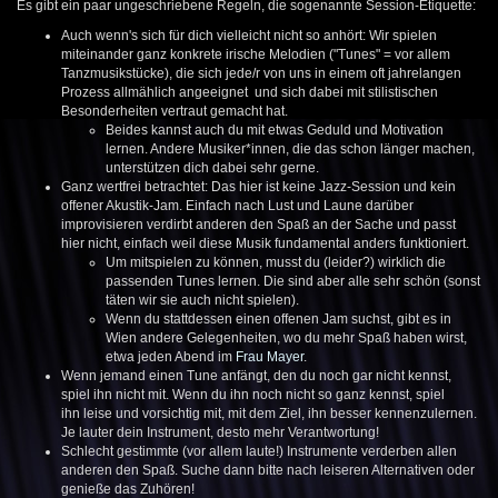
Es gibt ein paar ungeschriebene Regeln, die sogenannte Session-Etiquette:
Auch wenn's sich für dich vielleicht nicht so anhört: Wir spielen
miteinander ganz konkrete irische Melodien ("Tunes" = vor allem
Tanzmusikstücke), die sich jede/r von uns in einem oft jahrelangen
Prozess allmählich angeeignet und sich dabei mit stilistischen
Besonderheiten vertraut gemacht hat.
Beides kannst auch du mit etwas Geduld und Motivation
lernen. Andere Musiker*innen, die das schon länger machen,
unterstützen dich dabei sehr gerne.
Ganz wertfrei betrachtet: Das hier ist keine Jazz-Session und kein
offener Akustik-Jam. Einfach nach Lust und Laune darüber
improvisieren verdirbt anderen den Spaß an der Sache und passt
hier nicht, einfach weil diese Musik fundamental anders funktioniert.
Um mitspielen zu können, musst du (leider?) wirklich die
passenden Tunes lernen. Die sind aber alle sehr schön (sonst
täten wir sie auch nicht spielen).
Wenn du stattdessen einen offenen Jam suchst, gibt es in
Wien andere Gelegenheiten, wo du mehr Spaß haben wirst,
etwa jeden Abend im
Frau Mayer
.
Wenn jemand einen Tune anfängt, den du noch gar nicht kennst,
spiel ihn nicht mit. Wenn du ihn noch nicht so ganz kennst, spiel
ihn leise und vorsichtig mit, mit dem Ziel, ihn besser kennenzulernen.
Je lauter dein Instrument, desto mehr Verantwortung!
Schlecht gestimmte (vor allem laute!) Instrumente verderben allen
anderen den Spaß. Suche dann bitte nach leiseren Alternativen oder
genieße das Zuhören!