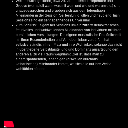
Weitere wichtige Ideen, etwa zu Ablauf, Tempo, Repertoire und
Groove (wer spielt wann was mit wem und wie und warum etc.) sind
unausgesprochen und ergeben sich aus dem lebendigen
Miteinander in der Session. Sei feinfühlig, offen und neugierig: Irish
Sessions sind ein sehr spannendes Universum!
Zum Schluss: Es geht bei Sessions um ein zutiefst demokratisches,
freudvolles und wohlwollendes Miteinander von Individuen mit ihren
persönlichen Vorstellungen. Die eigene musikalische Persönlichkeit
mit ihren Besonderheiten und Vorlieben leben zu dürfen, hat
selbstverständlich ihren Platz und ihre Wichtigkeit, solange das nicht
in übertriebene Selbstdarstellung und Dominanz ausartet und den
anderen allzu viel Raum wegnimmt. Ziel ist, dass man zu
einem spannenden, lebendigen (bisweilen durchaus
kathartischen) Miteinander kommt, wo sich alle auf ihre Weise
wohlfühlen können.