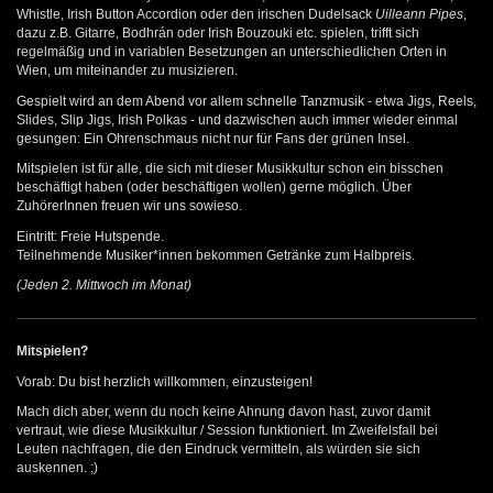
Whistle, Irish Button Accordion oder den irischen Dudelsack
Uilleann Pipes
,
dazu z.B. Gitarre, Bodhrán oder Irish Bouzouki etc. spielen, trifft sich
regelmäßig und in variablen Besetzungen an unterschiedlichen Orten in
Wien, um miteinander zu musizieren.
Gespielt wird an dem Abend vor allem schnelle Tanzmusik - etwa Jigs, Reels,
Slides, Slip Jigs, Irish Polkas - und dazwischen auch immer wieder einmal
gesungen: Ein Ohrenschmaus nicht nur für Fans der grünen Insel.
Mitspielen ist für alle, die sich mit dieser Musikkultur schon ein bisschen
beschäftigt haben (oder beschäftigen wollen) gerne möglich. Über
ZuhörerInnen freuen wir uns sowieso.
Eintritt: Freie Hutspende.
Teilnehmende Musiker*innen bekommen Getränke zum Halbpreis.
(Jeden 2. Mittwoch im Monat)
Mitspielen?
Vorab: Du bist herzlich willkommen, einzusteigen!
Mach dich aber, wenn du noch keine Ahnung davon hast, zuvor damit
vertraut, wie diese Musikkultur / Session funktioniert. Im Zweifelsfall bei
Leuten nachfragen, die den Eindruck vermitteln, als würden sie sich
auskennen. ;)