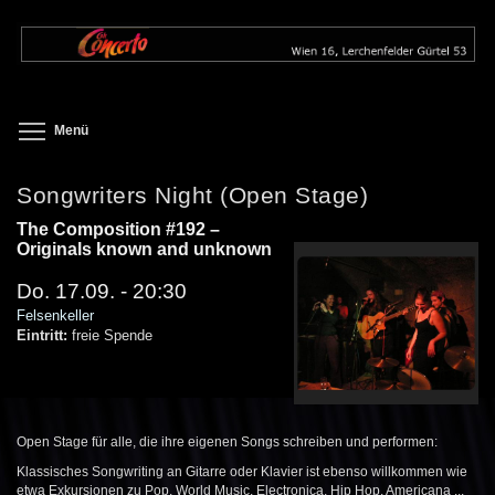
Direkt
zum
Inhalt
Toggle menu visibility
Menü
Songwriters Night (Open Stage)
The Composition #192 –
Originals known and unknown
Do. 17.09. - 20:30
Felsenkeller
Eintritt:
freie Spende
Open Stage für alle, die ihre eigenen Songs schreiben und performen:
Klassisches Songwriting an Gitarre oder Klavier ist ebenso willkommen wie
etwa Exkursionen zu Pop, World Music, Electronica, Hip Hop, Americana ...