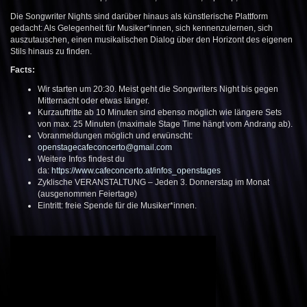
Die Songwriter Nights sind darüber hinaus als künstlerische Plattform
gedacht: Als Gelegenheit für Musiker*innen, sich kennenzulernen, sich
auszutauschen, einen musikalischen Dialog über den Horizont des eigenen
Stils hinaus zu finden.
Facts:
Wir starten um 20:30. Meist geht die Songwriters Night bis gegen
Mitternacht oder etwas länger.
Kurzauftritte ab 10 Minuten sind ebenso möglich wie längere Sets
von max. 25 Minuten (maximale Stage Time hängt vom Andrang ab).
Voranmeldungen möglich und erwünscht:
openstagecafeconcerto@gmail.com
Weitere Infos findest du
da:
https://www.cafeconcerto.at/infos_openstages
Zyklische VERANSTALTUNG – Jeden 3. Donnerstag im Monat
(ausgenommen Feiertage)
Eintritt: freie Spende für die Musiker*innen.