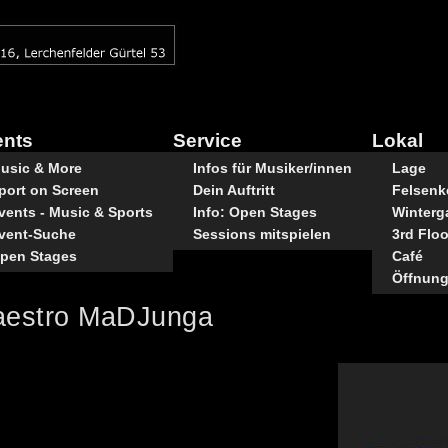
ents
Service
Lokal
usic & More
Infos für Musiker/innen
Lage
port on Screen
Dein Auftritt
Felsenke
vents - Music & Sports
Info: Open Stages
Winterg
vent-Suche
Sessions mitspielen
3rd Floo
pen Stages
Café
Öffnung
Maestro MaDJunga