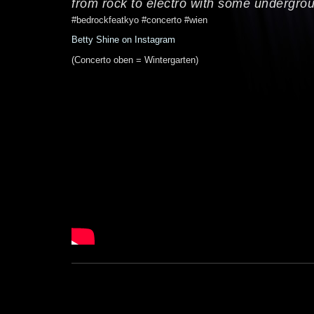
from rock to electro with some undergro
#bedrockfeatkyo #concerto #wien
Betty Shine on Instagram
(Concerto oben = Wintergarten)