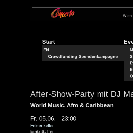
Direkt
zum
Inhalt
Start
Ev
EN
M
Crowdfunding-Spendenkampagne
S
E
E
O
After-Show-Party mit DJ 
World Music, Afro & Caribbean
Fr. 05.06. - 23:00
Felsenkeller
Eintritt:
frei