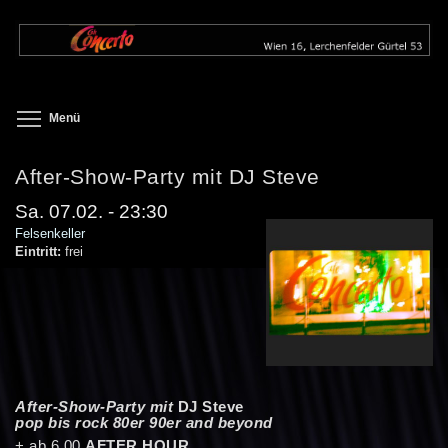
Direkt
zum
Inhalt
Toggle menu visibility
Menü
After-Show-Party mit DJ Steve
Sa. 07.02. - 23:30
Felsenkeller
Eintritt:
frei
After-Show-Party mit
DJ Steve
pop bis rock 80er 90er and beyond
+ ab 6.00
AFTER HOUR