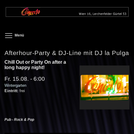
Direkt
zum
Inhalt
Toggle menu visibility
Menü
Afterhour-Party & DJ-Line mit DJ la Pulga
Chill Out or Party On after a
long happy night!
Fr. 15.08. - 6:00
Wintergarten
Eintritt:
frei
Pub - Rock & Pop