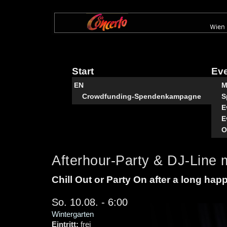
Direkt
zum
Inhalt
Start
Ev
EN
M
Crowdfunding-Spendenkampagne
S
E
E
O
Afterhour-Party & DJ-Line 
Chill Out or Party On after a long hap
So. 10.08. - 6:00
Wintergarten
Eintritt:
frei