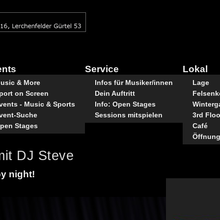
ents
Service
Lokal
usic & More
Infos für Musiker/innen
Lage
port on Screen
Dein Auftritt
Felsenke
vents - Music & Sports
Info: Open Stages
Winterg
vent-Suche
Sessions mitspielen
3rd Floo
pen Stages
Café
Öffnung
mit DJ Steve
py night!