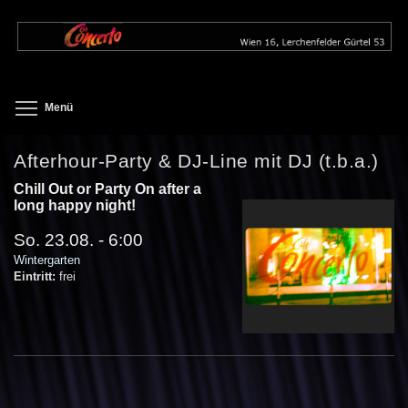
Direkt
zum
Inhalt
Toggle menu visibility
Menü
Afterhour-Party & DJ-Line mit DJ (t.b.a.)
Chill Out or Party On after a
long happy night!
So. 23.08. - 6:00
Wintergarten
Eintritt:
frei