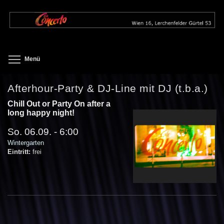
Direkt
zum
Inhalt
Toggle menu visibility
Menü
Afterhour-Party & DJ-Line mit DJ (t.b.a.)
Chill Out or Party On after a
long happy night!
So. 06.09. - 6:00
Wintergarten
Eintritt:
frei