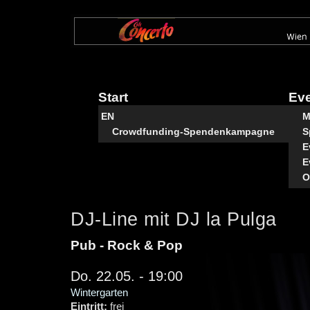
Direkt
zum
Inhalt
Start
Ev
EN
M
Crowdfunding-Spendenkampagne
S
E
E
O
DJ-Line mit DJ la Pulga
Pub - Rock & Pop
Do. 22.05. - 19:00
Wintergarten
Eintritt:
frei