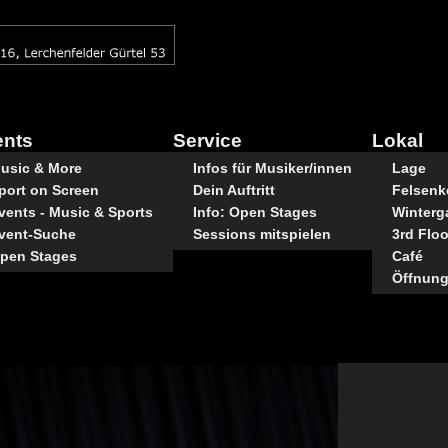
ents
Service
Lokal
usic & More
Infos für Musiker/innen
Lage
port on Screen
Dein Auftritt
Felsenke
vents - Music & Sports
Info: Open Stages
Winterg
vent-Suche
Sessions mitspielen
3rd Floo
pen Stages
Café
Öffnung