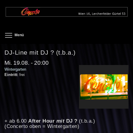
Direkt
zum
Inhalt
Toggle menu visibility
Menü
DJ-Line mit DJ ? (t.b.a.)
Mi. 19.08. - 20:00
Wintergarten
Eintritt:
frei
+ ab 6.00
After Hour
mit
DJ ?
(t.b.a.)
(Concerto oben = Wintergarten)