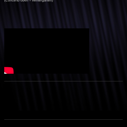
(Concerto oben = Wintergarten)