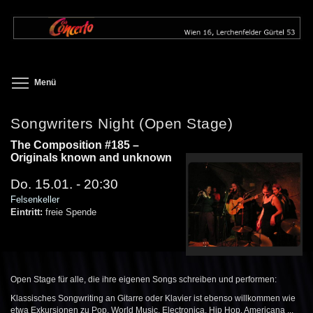
Direkt
zum
Inhalt
Toggle menu visibility
Menü
Songwriters Night (Open Stage)
The Composition #185 –
Originals known and unknown
Do. 15.01. - 20:30
Felsenkeller
Eintritt:
freie Spende
Open Stage für alle, die ihre eigenen Songs schreiben und performen:
Klassisches Songwriting an Gitarre oder Klavier ist ebenso willkommen wie
etwa Exkursionen zu Pop, World Music, Electronica, Hip Hop, Americana ...