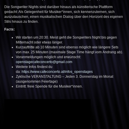
Die Songwriter Nights sind darüber hinaus als künstlerische Plattform
gedacht: Als Gelegenheit für Musiker*innen, sich kennenzulernen, sich
auszutauschen, einen musikalischen Dialog über den Horizont des eigenen
Stils hinaus zu finden.
Facts:
Wir starten um 20:30. Meist geht die Songwriters Night bis gegen
Mitternacht oder etwas länger.
Kurzauftritte ab 10 Minuten sind ebenso möglich wie längere Sets
von max. 25 Minuten (maximale Stage Time hängt vom Andrang ab).
Voranmeldungen möglich und erwünscht:
openstagecafeconcerto@gmail.com
Weitere Infos findest du
da:
https://www.cafeconcerto.at/infos_openstages
Zyklische VERANSTALTUNG – Jeden 3. Donnerstag im Monat
(ausgenommen Feiertage)
Eintritt: freie Spende für die Musiker*innen.