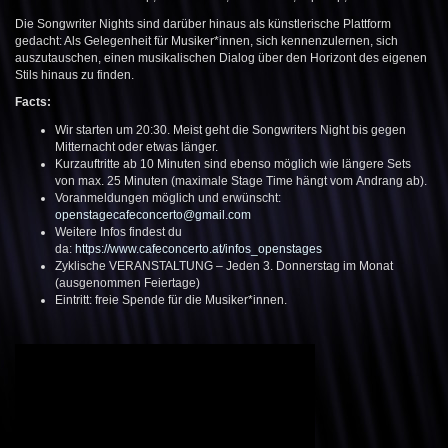
Die Songwriter Nights sind darüber hinaus als künstlerische Plattform
gedacht: Als Gelegenheit für Musiker*innen, sich kennenzulernen, sich
auszutauschen, einen musikalischen Dialog über den Horizont des eigenen
Stils hinaus zu finden.
Facts:
Wir starten um 20:30. Meist geht die Songwriters Night bis gegen
Mitternacht oder etwas länger.
Kurzauftritte ab 10 Minuten sind ebenso möglich wie längere Sets
von max. 25 Minuten (maximale Stage Time hängt vom Andrang ab).
Voranmeldungen möglich und erwünscht:
openstagecafeconcerto@gmail.com
Weitere Infos findest du
da:
https://www.cafeconcerto.at/infos_openstages
Zyklische VERANSTALTUNG – Jeden 3. Donnerstag im Monat
(ausgenommen Feiertage)
Eintritt: freie Spende für die Musiker*innen.