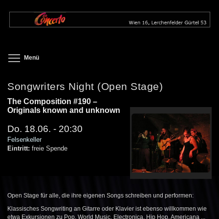
Direkt
zum
Inhalt
Toggle menu visibility
Menü
Songwriters Night (Open Stage)
The Composition #190 –
Originals known and unknown
Do. 18.06. - 20:30
Felsenkeller
Eintritt:
freie Spende
Open Stage für alle, die ihre eigenen Songs schreiben und performen:
Klassisches Songwriting an Gitarre oder Klavier ist ebenso willkommen wie
etwa Exkursionen zu Pop, World Music, Electronica, Hip Hop, Americana ...