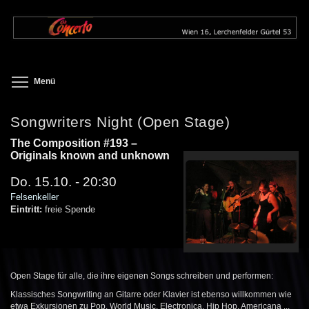
Direkt
zum
Inhalt
Toggle menu visibility
Menü
Songwriters Night (Open Stage)
The Composition #193 –
Originals known and unknown
Do. 15.10. - 20:30
Felsenkeller
Eintritt:
freie Spende
Open Stage für alle, die ihre eigenen Songs schreiben und performen:
Klassisches Songwriting an Gitarre oder Klavier ist ebenso willkommen wie
etwa Exkursionen zu Pop, World Music, Electronica, Hip Hop, Americana ...