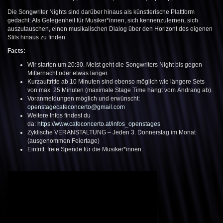
Die Songwriter Nights sind darüber hinaus als künstlerische Plattform
gedacht: Als Gelegenheit für Musiker*innen, sich kennenzulernen, sich
auszutauschen, einen musikalischen Dialog über den Horizont des eigenen
Stils hinaus zu finden.
Facts:
Wir starten um 20:30. Meist geht die Songwriters Night bis gegen
Mitternacht oder etwas länger.
Kurzauftritte ab 10 Minuten sind ebenso möglich wie längere Sets
von max. 25 Minuten (maximale Stage Time hängt vom Andrang ab).
Voranmeldungen möglich und erwünscht:
openstagecafeconcerto@gmail.com
Weitere Infos findest du
da:
https://www.cafeconcerto.at/infos_openstages
Zyklische VERANSTALTUNG – Jeden 3. Donnerstag im Monat
(ausgenommen Feiertage)
Eintritt: freie Spende für die Musiker*innen.