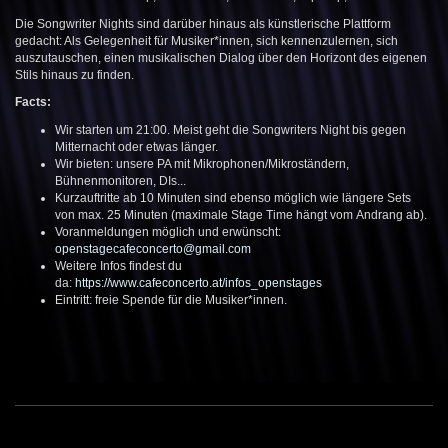
Die Songwriter Nights sind darüber hinaus als künstlerische Plattform
gedacht: Als Gelegenheit für Musiker*innen, sich kennenzulernen, sich
auszutauschen, einen musikalischen Dialog über den Horizont des eigenen
Stils hinaus zu finden.
Facts:
Wir starten um 21:00. Meist geht die Songwriters Night bis gegen
Mitternacht oder etwas länger.
Wir bieten: unsere PA mit Mikrophonen/Mikroständern,
Bühnenmonitoren, DIs...
Kurzauftritte ab 10 Minuten sind ebenso möglich wie längere Sets
von max. 25 Minuten (maximale Stage Time hängt vom Andrang ab).
Voranmeldungen möglich und erwünscht:
openstagecafeconcerto@gmail.com
Weitere Infos findest du
da:
https://www.cafeconcerto.at/infos_openstages
Eintritt: freie Spende für die Musiker*innen.