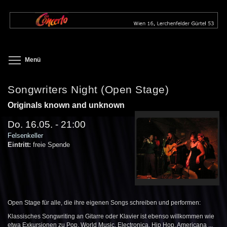
Direkt
zum
Inhalt
Toggle menu visibility
Menü
Songwriters Night (Open Stage)
Originals known and unknown
Do. 16.05. - 21:00
Felsenkeller
Eintritt:
freie Spende
Open Stage für alle, die ihre eigenen Songs schreiben und performen:
Klassisches Songwriting an Gitarre oder Klavier ist ebenso willkommen wie
etwa Exkursionen zu Pop, World Music, Electronica, Hip Hop, Americana ...