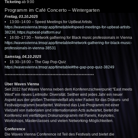
Ticketing
ab 9:00
Programm im Café Concerto – Wintergarten
Freitag, 03.10.2025
• 13:00–14:00 – Speed Meetings for UpBeat Artists
https://wavesvienna.tmsqr.app/timetable#speed-meetings-for-upbeat-artists-
38236
;
https://upbeat-platform.eu/
• 16:00–17:30 – Network gathering for Black music professionals in Vienna
https://wavesvienna.tmsqr.app/timetable#network-gathering-for-black-music-
professionals-in-vienna-38531
Samstag, 04.10.2025
• 16:30–18:00 – The Gap Pop-Quiz
https://wavesvienna.tmsqr.app/timetable#the-gap-pop-quiz-38249
**********************************************************
Über Waves Vienna
Seit 2022 hat Waves Vienna neben dem Konferenzschwerpunkt "East meets
West" ein neues Leitmotiv: Diversität. Seither wird jedes Jahr ein neuer
Aspekt aus der großen Themenvielfalt als roter Faden für das Diskurs- und
Festivalprogramm bearbeitet. Während das Live-Programm mit einer
Vielzahl von nationalen und internationalen Acts aufwartet, bietet die
Konferenz ein vielfältiges Diskursprogramm mit Panels, Keynotes,
Workshops, Masterclasses und vielen Networking-Möglichkeiten.
Conference
Die Waves Vienna Conference ist Teil des Festivals und bietet die