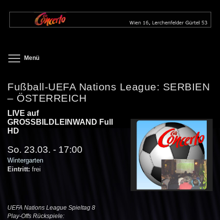
Direkt
zum
Inhalt
Toggle menu visibility
Menü
Fußball-UEFA Nations League: SERBIEN
– ÖSTERREICH
LIVE auf
GROSSBILDLEINWAND Full
HD
So. 23.03. - 17:00
Wintergarten
Eintritt:
frei
UEFA Nations League Spieltag 8
Play-Offs Rückspiele: