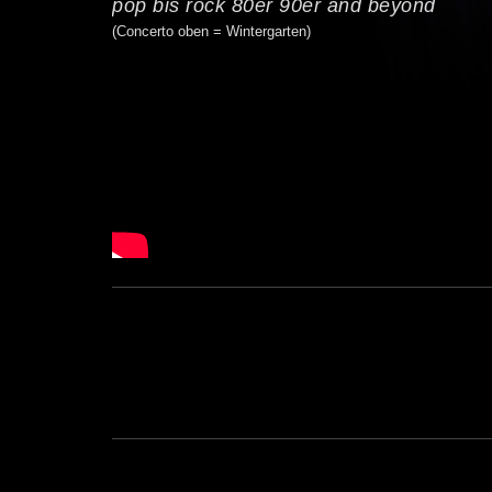
pop bis rock 80er 90er and beyond
(Concerto oben = Wintergarten)