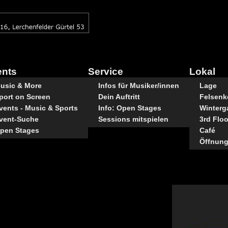
ents
Service
Lokal
usic & More
Infos für Musiker/innen
Lage
port on Screen
Dein Auftritt
Felsenke
vents - Music & Sports
Info: Open Stages
Winterg
vent-Suche
Sessions mitspielen
3rd Floo
pen Stages
Café
Öffnung