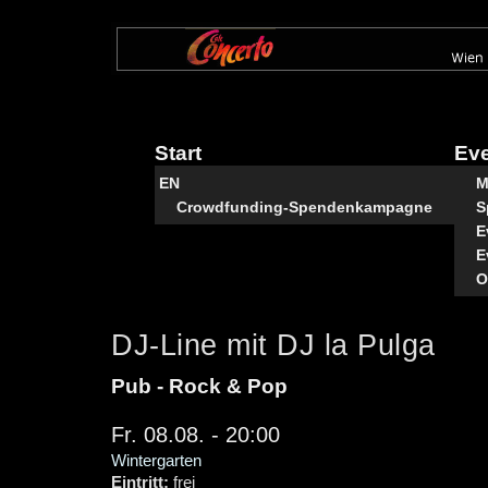
Direkt
zum
Inhalt
Start
Ev
EN
M
Crowdfunding-Spendenkampagne
S
E
E
O
DJ-Line mit DJ la Pulga
Pub - Rock & Pop
Fr. 08.08. - 20:00
Wintergarten
Eintritt:
frei