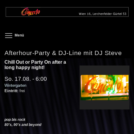
Direkt
zum
Inhalt
Toggle menu visibility
Menü
Afterhour-Party & DJ-Line mit DJ Steve
Chill Out or Party On after a
long happy night!
So. 17.08. - 6:00
Wintergarten
Eintritt:
frei
pop bis rock
80's, 90's and beyond