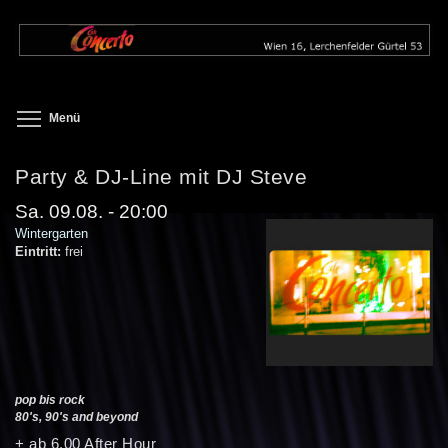
Direkt
zum
Inhalt
Toggle menu visibility
Menü
Party & DJ-Line mit DJ Steve
Sa. 09.08. - 20:00
Wintergarten
Eintritt:
frei
pop bis rock
80's, 90's and beyond
+ ab 6.00 After Hour