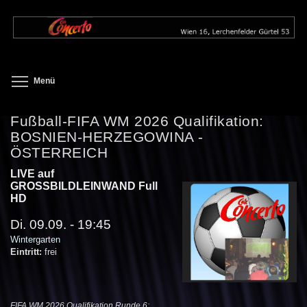
Direkt
zum
Inhalt
Toggle menu visibility
Menü
Fußball-FIFA WM 2026 Qualifikation:
BOSNIEN-HERZEGOWINA -
ÖSTERREICH
LIVE auf
GROSSBILDLEINWAND Full
HD
Di. 09.09. - 19:45
Wintergarten
Eintritt:
frei
FIFA WM 2026 Qualifikation Runde 6: