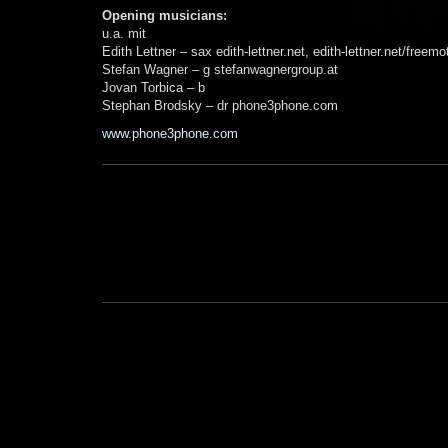
Opening musicians:
u.a. mit
Edith Lettner – sax edith-lettner.net, edith-lettner.net/freem
Stefan Wagner – g stefanwagnergroup.at
Jovan Torbica – b
Stephan Brodsky – dr phone3phone.com
www.phone3phone.com