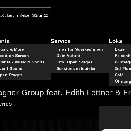
ents
Service
Lokal
usic & More
Infos für Musiker/innen
Lage
port on Screen
Dein Auftritt
Felsenke
vents - Music & Sports
Info: Open Stages
Winterg
vent-Suche
Sessions mitspielen
3rd Floo
pen Stages
Café
Öffnung
gner Group feat. Edith Lettner & F
genes