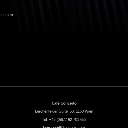
otion.htm
Café Concerto
Lerchenfelder Gürtel 53, 1160 Wien
Tel. +43 (0)677 62 701 653
heinz.seidl@outlook.com