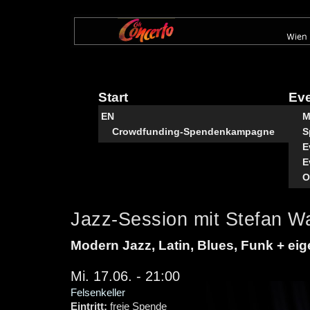
Direkt
zum
Inhalt
Start
Ev
EN
M
Crowdfunding-Spendenkampagne
S
E
E
O
Jazz-Session mit Stefan Wa
Modern Jazz, Latin, Blues, Funk + ei
Mi. 17.06. - 21:00
Felsenkeller
Eintritt:
freie Spende